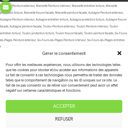
Marseille Peinture exterieur, Marseille Peinture interieur, Marseille entretien toiture, Marseille
protection toiture, Marseille fissure facade, Marseille peinture facade, Aubagne Peinture exterieur,
Aubagne Peinture interieur, Aubagne entretien toiture, Aubagne protection toiture, Aubagne fissure
facade, Aubagne peinture facade, Toulon Peinture exterieur, Toulon Peinture interieur, Toulon
entretien toiture, Toulon protection toiture, Toulon fissure facade, Toulon peinture facade, Six-Fours-
les-Plages Peinture exterieur, Six-Fours-les-Plages Peinture interieur, Six-Fours-les-Plages entretien
toiture, Six-Fours-les-Plages protection toiture, Six-Fours-les-Plages fissure facade, Six-Fours-les-
Gérer le consentement
Plages peinture facade, La Ciotat Peinture exterieur, La Ciotat Peinture interieur, La Ciotat entretien
toiture, La Ciotat protection toiture, La Ciotat fissure facade, La Ciotat peinture facade, Carnoux-en-
Pour offrir les meilleures expériences, nous utilisons des technologies telles
Provence Peinture exterieur, Carnoux-en-Provence Peinture interieur, Carnoux-en-Provence
que les cookies pour stocker et/ou accéder aux informations des appareils.
entretien toiture, Carnoux-en-Provence protection toiture, Carnoux-en-Provence fissure facade,
Le fait de consentir à ces technologies nous permettra de traiter des données
telles que le comportement de navigation ou les ID uniques sur ce site. Le
Carnoux-en-Provence peinture facade, Les Pennes-Mirabeau Peinture exterieur, Les Pennes-
fait de ne pas consentir ou de retirer son consentement peut avoir un effet
Mirabeau Peinture interieur, Les Pennes-Mirabeau entretien toiture, Les Pennes-Mirabeau protection
négatif sur certaines caractéristiques et fonctions.
toiture, Les Pennes-Mirabeau fissure facade, Les Pennes-Mirabeau peinture facade, La Cadière-
d'Azur Peinture exterieur, La Cadière-d'Azur Peinture interieur, La Cadière-d'Azur entretien toiture, La
ACCEPTER
Cadière-d'Azur protection toiture, La Cadière-d'Azur fissure facade, La Cadière-d'Azur peinture
facade, Gignac Peinture exterieur, Gignac Peinture interieur, Gignac entretien toiture, Gignac
REFUSER
protection toiture, Gignac fissure facade, Gignac peinture facade, Cassis Peinture exterieur, Cassis