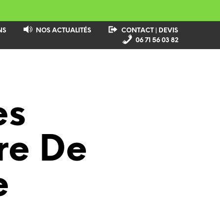
NS
NOS ACTUALITÉS
CONTACT | DEVIS
06 71 56 03 82
es
ure De
e