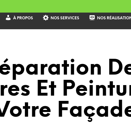
À PROPOS
NOS SERVICES
NOS RÉALISATIO
éparation D
res Et Peint
Votre Façad