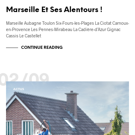
Marseille Et Ses Alentours !
Marseille Aubagne Toulon Six-Fours-les-Plages La Ciotat Carnoux-
en-Provence Les Pennes-Mirabeau La Cadière-d’Azur Gignac
Cassis Le Castellet
CONTINUE READING
02/09
ACTUS