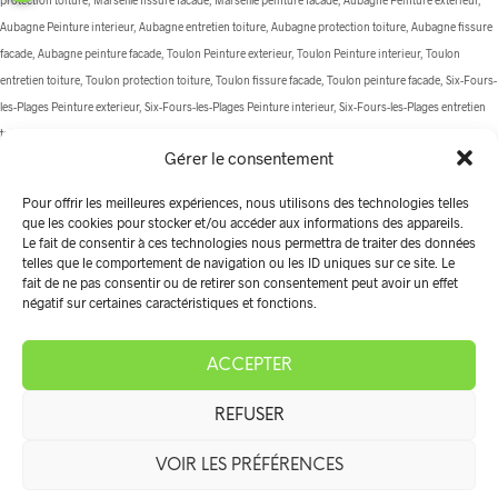
Aubagne Peinture interieur, Aubagne entretien toiture, Aubagne protection toiture, Aubagne fissure
facade, Aubagne peinture facade, Toulon Peinture exterieur, Toulon Peinture interieur, Toulon
entretien toiture, Toulon protection toiture, Toulon fissure facade, Toulon peinture facade, Six-Fours-
les-Plages Peinture exterieur, Six-Fours-les-Plages Peinture interieur, Six-Fours-les-Plages entretien
toiture, Six-Fours-les-Plages protection toiture, Six-Fours-les-Plages fissure facade, Six-Fours-les-
Gérer le consentement
Plages peinture facade, La Ciotat Peinture exterieur, La Ciotat Peinture interieur, La Ciotat entretien
toiture, La Ciotat protection toiture, La Ciotat fissure facade, La Ciotat peinture facade, Carnoux-en-
Pour offrir les meilleures expériences, nous utilisons des technologies telles
Provence Peinture exterieur, Carnoux-en-Provence Peinture interieur, Carnoux-en-Provence
que les cookies pour stocker et/ou accéder aux informations des appareils.
entretien toiture, Carnoux-en-Provence protection toiture, Carnoux-en-Provence fissure facade,
Le fait de consentir à ces technologies nous permettra de traiter des données
telles que le comportement de navigation ou les ID uniques sur ce site. Le
Carnoux-en-Provence peinture facade, Les Pennes-Mirabeau Peinture exterieur, Les Pennes-
fait de ne pas consentir ou de retirer son consentement peut avoir un effet
Mirabeau Peinture interieur, Les Pennes-Mirabeau entretien toiture, Les Pennes-Mirabeau protection
négatif sur certaines caractéristiques et fonctions.
toiture, Les Pennes-Mirabeau fissure facade, Les Pennes-Mirabeau peinture facade, La Cadière-
d'Azur Peinture exterieur, La Cadière-d'Azur Peinture interieur, La Cadière-d'Azur entretien toiture, La
ACCEPTER
Cadière-d'Azur protection toiture, La Cadière-d'Azur fissure facade, La Cadière-d'Azur peinture
facade, Gignac Peinture exterieur, Gignac Peinture interieur, Gignac entretien toiture, Gignac
REFUSER
protection toiture, Gignac fissure facade, Gignac peinture facade, Cassis Peinture exterieur, Cassis
Peinture interieur, Cassis entretien toiture, Cassis protection toiture, Cassis fissure facade, Cassis
VOIR LES PRÉFÉRENCES
peinture facade, Le Castellet Peinture exterieur, Le Castellet Peinture interieur, Le Castellet entretien