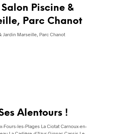
 Salon Piscine &
ille, Parc Chanot
 Jardin Marseille, Parc Chanot
Ses Alentours !
x-Fours-les-Plages La Ciotat Carnoux-en-
au La Cadière-d’Azur Gignac Cassis Le