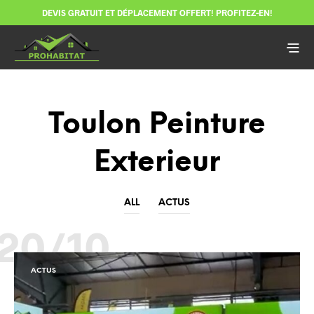
DEVIS GRATUIT ET DÉPLACEMENT OFFERT! PROFITEZ-EN!
Toulon Peinture
Exterieur
ALL
ACTUS
20/10
ACTUS