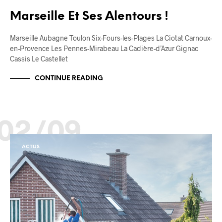
Marseille Et Ses Alentours !
Marseille Aubagne Toulon Six-Fours-les-Plages La Ciotat Carnoux-
en-Provence Les Pennes-Mirabeau La Cadière-d’Azur Gignac
Cassis Le Castellet
CONTINUE READING
02/09
ACTUS