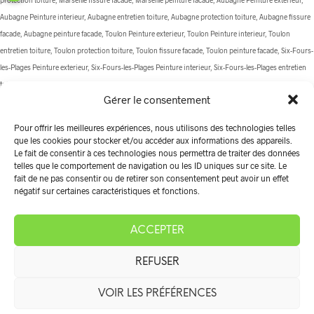
Aubagne Peinture interieur, Aubagne entretien toiture, Aubagne protection toiture, Aubagne fissure
facade, Aubagne peinture facade, Toulon Peinture exterieur, Toulon Peinture interieur, Toulon
entretien toiture, Toulon protection toiture, Toulon fissure facade, Toulon peinture facade, Six-Fours-
les-Plages Peinture exterieur, Six-Fours-les-Plages Peinture interieur, Six-Fours-les-Plages entretien
toiture, Six-Fours-les-Plages protection toiture, Six-Fours-les-Plages fissure facade, Six-Fours-les-
Gérer le consentement
Plages peinture facade, La Ciotat Peinture exterieur, La Ciotat Peinture interieur, La Ciotat entretien
toiture, La Ciotat protection toiture, La Ciotat fissure facade, La Ciotat peinture facade, Carnoux-en-
Pour offrir les meilleures expériences, nous utilisons des technologies telles
Provence Peinture exterieur, Carnoux-en-Provence Peinture interieur, Carnoux-en-Provence
que les cookies pour stocker et/ou accéder aux informations des appareils.
entretien toiture, Carnoux-en-Provence protection toiture, Carnoux-en-Provence fissure facade,
Le fait de consentir à ces technologies nous permettra de traiter des données
telles que le comportement de navigation ou les ID uniques sur ce site. Le
Carnoux-en-Provence peinture facade, Les Pennes-Mirabeau Peinture exterieur, Les Pennes-
fait de ne pas consentir ou de retirer son consentement peut avoir un effet
Mirabeau Peinture interieur, Les Pennes-Mirabeau entretien toiture, Les Pennes-Mirabeau protection
négatif sur certaines caractéristiques et fonctions.
toiture, Les Pennes-Mirabeau fissure facade, Les Pennes-Mirabeau peinture facade, La Cadière-
d'Azur Peinture exterieur, La Cadière-d'Azur Peinture interieur, La Cadière-d'Azur entretien toiture, La
ACCEPTER
Cadière-d'Azur protection toiture, La Cadière-d'Azur fissure facade, La Cadière-d'Azur peinture
facade, Gignac Peinture exterieur, Gignac Peinture interieur, Gignac entretien toiture, Gignac
REFUSER
protection toiture, Gignac fissure facade, Gignac peinture facade, Cassis Peinture exterieur, Cassis
Peinture interieur, Cassis entretien toiture, Cassis protection toiture, Cassis fissure facade, Cassis
VOIR LES PRÉFÉRENCES
peinture facade, Le Castellet Peinture exterieur, Le Castellet Peinture interieur, Le Castellet entretien