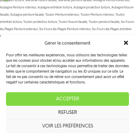
Aubagne Peinture interieur, Aubagne entretien toiture, Aubagne protection toiture, Aubagne fissure
facade, Aubagne peinture facade, Toulon Peinture exterieur, Toulon Peinture interieur, Toulon
entretien toiture, Toulon protection toiture, Toulon fissure facade, Toulon peinture facade, Six-Fours-
les-Plages Peinture exterieur, Six-Fours-les-Plages Peinture interieur, Six-Fours-les-Plages entretien
toiture, Six-Fours-les-Plages protection toiture, Six-Fours-les-Plages fissure facade, Six-Fours-les-
Gérer le consentement
Plages peinture facade, La Ciotat Peinture exterieur, La Ciotat Peinture interieur, La Ciotat entretien
toiture, La Ciotat protection toiture, La Ciotat fissure facade, La Ciotat peinture facade, Carnoux-en-
Pour offrir les meilleures expériences, nous utilisons des technologies telles
Provence Peinture exterieur, Carnoux-en-Provence Peinture interieur, Carnoux-en-Provence
que les cookies pour stocker et/ou accéder aux informations des appareils.
entretien toiture, Carnoux-en-Provence protection toiture, Carnoux-en-Provence fissure facade,
Le fait de consentir à ces technologies nous permettra de traiter des données
telles que le comportement de navigation ou les ID uniques sur ce site. Le
Carnoux-en-Provence peinture facade, Les Pennes-Mirabeau Peinture exterieur, Les Pennes-
fait de ne pas consentir ou de retirer son consentement peut avoir un effet
Mirabeau Peinture interieur, Les Pennes-Mirabeau entretien toiture, Les Pennes-Mirabeau protection
négatif sur certaines caractéristiques et fonctions.
toiture, Les Pennes-Mirabeau fissure facade, Les Pennes-Mirabeau peinture facade, La Cadière-
d'Azur Peinture exterieur, La Cadière-d'Azur Peinture interieur, La Cadière-d'Azur entretien toiture, La
ACCEPTER
Cadière-d'Azur protection toiture, La Cadière-d'Azur fissure facade, La Cadière-d'Azur peinture
facade, Gignac Peinture exterieur, Gignac Peinture interieur, Gignac entretien toiture, Gignac
REFUSER
protection toiture, Gignac fissure facade, Gignac peinture facade, Cassis Peinture exterieur, Cassis
Peinture interieur, Cassis entretien toiture, Cassis protection toiture, Cassis fissure facade, Cassis
VOIR LES PRÉFÉRENCES
peinture facade, Le Castellet Peinture exterieur, Le Castellet Peinture interieur, Le Castellet entretien