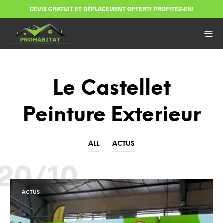
DEVIS GRATUIT ET DÉPLACEMENT OFFERT! PROFITEZ-EN!
Le Castellet
Peinture Exterieur
ALL
ACTUS
20/10
ACTUS