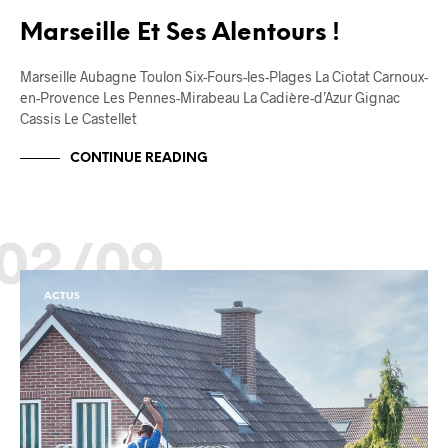
Marseille Et Ses Alentours !
Marseille Aubagne Toulon Six-Fours-les-Plages La Ciotat Carnoux-
en-Provence Les Pennes-Mirabeau La Cadière-d’Azur Gignac
Cassis Le Castellet
CONTINUE READING
02/09
ACTUS