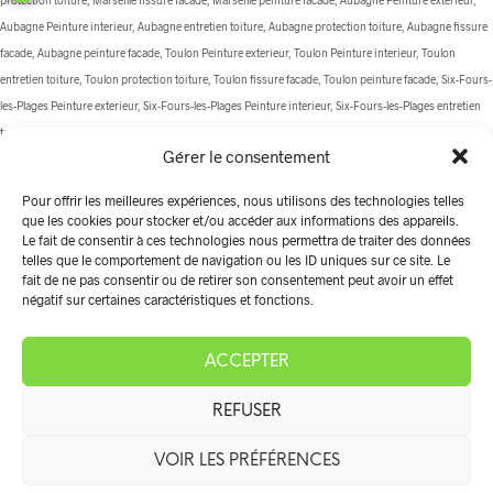
Aubagne Peinture interieur, Aubagne entretien toiture, Aubagne protection toiture, Aubagne fissure
facade, Aubagne peinture facade, Toulon Peinture exterieur, Toulon Peinture interieur, Toulon
entretien toiture, Toulon protection toiture, Toulon fissure facade, Toulon peinture facade, Six-Fours-
les-Plages Peinture exterieur, Six-Fours-les-Plages Peinture interieur, Six-Fours-les-Plages entretien
toiture, Six-Fours-les-Plages protection toiture, Six-Fours-les-Plages fissure facade, Six-Fours-les-
Gérer le consentement
Plages peinture facade, La Ciotat Peinture exterieur, La Ciotat Peinture interieur, La Ciotat entretien
toiture, La Ciotat protection toiture, La Ciotat fissure facade, La Ciotat peinture facade, Carnoux-en-
Pour offrir les meilleures expériences, nous utilisons des technologies telles
Provence Peinture exterieur, Carnoux-en-Provence Peinture interieur, Carnoux-en-Provence
que les cookies pour stocker et/ou accéder aux informations des appareils.
entretien toiture, Carnoux-en-Provence protection toiture, Carnoux-en-Provence fissure facade,
Le fait de consentir à ces technologies nous permettra de traiter des données
telles que le comportement de navigation ou les ID uniques sur ce site. Le
Carnoux-en-Provence peinture facade, Les Pennes-Mirabeau Peinture exterieur, Les Pennes-
fait de ne pas consentir ou de retirer son consentement peut avoir un effet
Mirabeau Peinture interieur, Les Pennes-Mirabeau entretien toiture, Les Pennes-Mirabeau protection
négatif sur certaines caractéristiques et fonctions.
toiture, Les Pennes-Mirabeau fissure facade, Les Pennes-Mirabeau peinture facade, La Cadière-
d'Azur Peinture exterieur, La Cadière-d'Azur Peinture interieur, La Cadière-d'Azur entretien toiture, La
ACCEPTER
Cadière-d'Azur protection toiture, La Cadière-d'Azur fissure facade, La Cadière-d'Azur peinture
facade, Gignac Peinture exterieur, Gignac Peinture interieur, Gignac entretien toiture, Gignac
REFUSER
protection toiture, Gignac fissure facade, Gignac peinture facade, Cassis Peinture exterieur, Cassis
Peinture interieur, Cassis entretien toiture, Cassis protection toiture, Cassis fissure facade, Cassis
VOIR LES PRÉFÉRENCES
peinture facade, Le Castellet Peinture exterieur, Le Castellet Peinture interieur, Le Castellet entretien