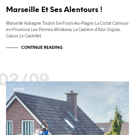
Marseille Et Ses Alentours !
Marseille Aubagne Toulon Six-Fours-les-Plages La Ciotat Carnoux-
en-Provence Les Pennes-Mirabeau La Cadière-d’Azur Gignac
Cassis Le Castellet
CONTINUE READING
02/09
ACTUS