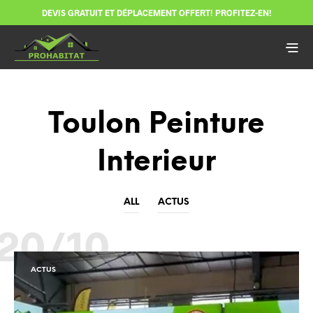
DEVIS GRATUIT ET DÉPLACEMENT OFFERT! PROFITEZ-EN!
Toulon Peinture
Interieur
ALL
ACTUS
20/10
ACTUS